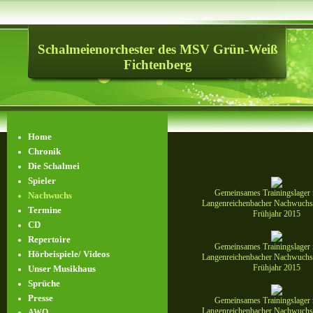
Schalmeienorchester des MSV Grün-Weiß
Fichtenberg
Home
Chronik
Die Schalmei
Spieler
Gemeinsames Trainingslager
Nachwuchs
Langenreichenbacher Nachwuchs 
Termine
Frühjahr 2015
CD
Repertoire
Gemeinsames Trainingslager
Hörbeispiele/ Videos
Langenreichenbacher Nachwuchs 
Frühjahr 2015
Unser Musikhaus
Sprüche
Presse
Gemeinsames Trainingslager
Langenreichenbacher Nachwuchs 
AWO