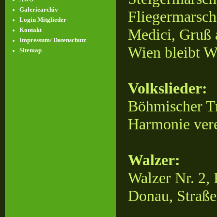
Galeriearchiv
Fliegermarsch
Login Mitglieder
Kontakt
Medici, Gruß 
Impressum/ Datenschutz
Wien bleibt W
Sitemap
Volkslieder:
Böhmischer Tr
Harmonie vere
Walzer:
Walzer Nr. 2,
Donau, Straße