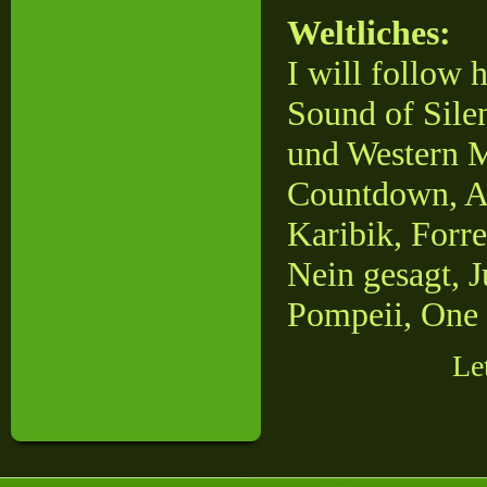
Weltliches:
I will follow 
Sound of Sile
und Western M
Countdown, Am
Karibik, Forr
Nein gesagt, J
Pompeii, One
Le