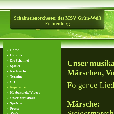
Schalmeienorchester des MSV Grün-Weiß
Fichtenberg
Home
Chronik
Die Schalmei
Unser musikal
Spieler
Märschen, Vo
Nachwuchs
Termine
CD
Folgende Liede
Repertoire
Hörbeispiele/ Videos
Unser Musikhaus
Märsche:
Sprüche
Presse
Steigermarsc
AWO