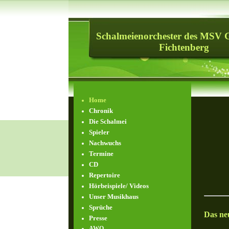
Schalmeienorchester des MSV 
Fichtenberg
Home
Chronik
Die Schalmei
Spieler
Nachwuchs
Termine
CD
Repertoire
Hörbeispiele/ Videos
Unser Musikhaus
Sprüche
Das ne
Presse
AWO