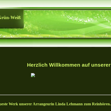
Grün-Weiß
Herzlich Willkommen auf unsere
ueste Werk unserer Arrangeurin Linda Lehmann zum Reinhören..