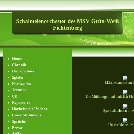
Schalmeienorchester des MSV Grün-Weiß
Fichtenberg
Home
Chronik
Die Schalmei
Spieler
Märchenstunde am 
Nachwuchs
Termine
CD
Die Mühlberger und natürlich Fic
Repertoire
Hörbeispiele/ Videos
Sparmaßnahmen im A
Unser Musikhaus
Sprüche
Unsere kleinen M
Presse
AWO