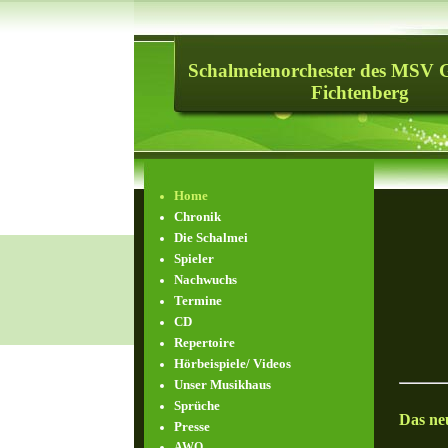
Schalmeienorchester des MSV 
Fichtenberg
Home
Chronik
Die Schalmei
Spieler
Nachwuchs
Termine
CD
Repertoire
Hörbeispiele/ Videos
Unser Musikhaus
Sprüche
Das ne
Presse
AWO