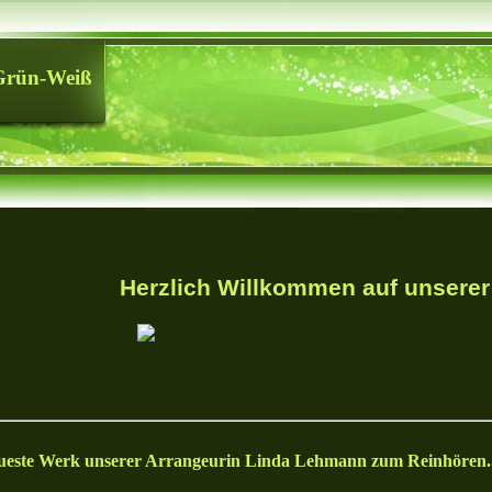
Grün-Weiß
Herzlich Willkommen auf unsere
ueste Werk unserer Arrangeurin Linda Lehmann zum Reinhören..